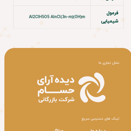
فرمول
Al2ClH5O5 AlnCl(3n-m)(OH)m
شیمیایی
​نشان تجاری ما
لینک های دسترسی سریع
درباره ما
وبلاگ