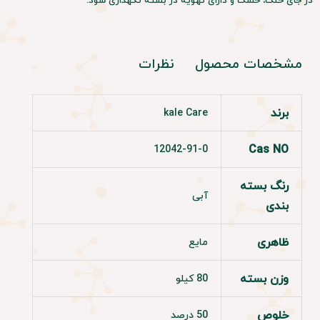
در جای خنک، خشک و دارای تهویه در بسته نگهداری شود.
مشخصات محصول
نظرات
برند
kale Care
Cas NO
12042-91-0
رنگ بسته
آبی
بندی
ظاهری
مایع
وزن بسته
80 کیلو
خلوص
50 درصد