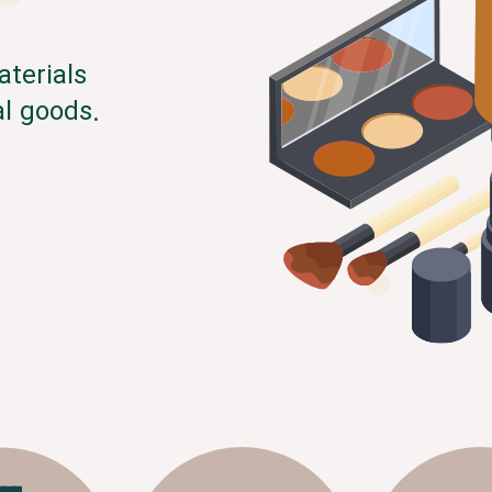
terials
al goods.