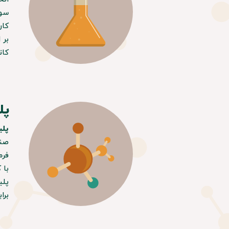
سور
کار
بر اس
​​​
پل
پلی
صنع
فرم
با 
​​​
برا