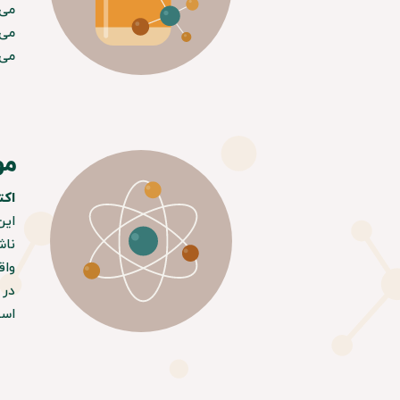
می‌
می‌
می‌
مو
اکت
این
ناش
واق
اسی