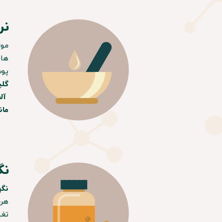
نر
موا
پوس
گلی
​​​​
مان
نگ
نگه
هرم
تغی