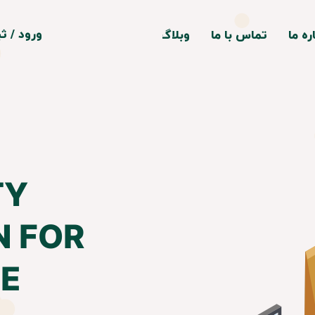
ورود
/
ثب
ره ما
تماس با ما
وبلاگ
حساب کار
سیفایر
تغییر گذر
سفارشات
دهنده
خروج از ح
ی
TY
N FOR
E